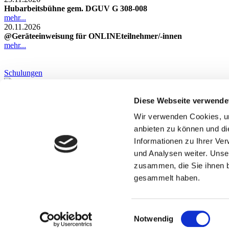
Hubarbeitsbühne gem. DGUV G 308-008
mehr...
20.11.2026
@Geräteeinweisung für ONLINEteilnehmer/-innen
mehr...
Schulungen
Schulungen gemäß DGUV
Diese Webseite verwende
mehr erfahren...
Projektmanagement
Wir verwenden Cookies, um
anbieten zu können und di
Wir sind europaweit für Sie da
mehr erfahren...
Informationen zu Ihrer Ve
und Analysen weiter. Unse
zusammen, die Sie ihnen b
Mietservice Süß GmbH & Co. KG | Sauerzapfstraße 2a | 92507 Nab
Tel. +49 (0)9433 20438-0 | Fax +49 (0) 94 33 - 20 438-20 |
info@ms-
gesammelt haben.
AGB
|
Cookies
|
Datenschutz
|
Impressum
|
|
|
Einwilligungsauswahl
Notwendig