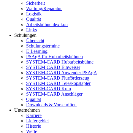
Sicherheit
Wartung/Reparatur
Logistik
Qualität
Arbeitsbühnenlexikon
Links
Schulungen
Übersicht
Schulungstermine
E-Learning
PSAgA für Hubarbeitsbühnen
SYSTEM-CARD Hubarbeitsbühne
SYSTEM-CARD Einweiser
SYSTEM-CARD Anwender PSAgA
SYSTEM-CARD Flurförderzeug
SYSTEM-CARD Teleskopstapler
SYSTEM-CARD Kran
SYSTEM-CARD Anschläger
Qualität
Downloads & Vorschriften
Unternehmen
Karriere
Liefergebiet
Historie
Werte